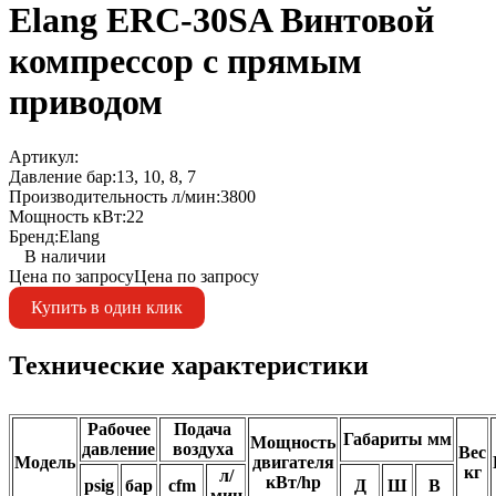
Elang ERC-30SA Винтовой
компрессор с прямым
приводом
Артикул:
Давление бар:
13, 10, 8, 7
Производительность л/мин:
3800
Мощность кВт:
22
Бренд:
Elang
В наличии
Цена по запросу
Цена по запросу
Купить в один клик
Технические характеристики
Рабочее
Подача
Габариты мм
Мощность
давление
воздуха
Вес
Модель
двигателя
кг
л/
кВт/hp
psig
бар
cfm
Д
Ш
В
мин