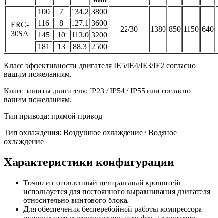
100
7
134.2
3800
116
8
127.1
3600
ERC-
22/30
1380
850
1150
640
30SA
145
10
113.0
3200
181
13
88.3
2500
Класс эффективности двигателя IE5/IE4/IE3/IE2 согласно
вашим пожеланиям.
Класс защиты двигателя: IP23 / IP54 / IP55 или согласно
вашим пожеланиям.
Тип привода: прямой привод
Тип охлаждения: Воздушное охлаждение / Водяное
охлаждение
Характеристики конфигурации
Точно изготовленный центральный кронштейн
используется для постоянного выравнивания двигателя
относительно винтового блока.
Для обеспечения бесперебойной работы компрессора
используется высокоэластичная муфта, а эластомер