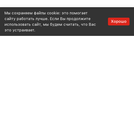
Мы сохраняем файлы cookie: это помогает
сайту работать лучше. Если Вы продолжите
Хорошо
использовать сайт, мы будем считать, что Вас
это устраивает.
2018-2026 © Elang — Продажа оборудования и запасных частей
+7 (495) 660-35-63
Москва
+7 (999) 157-78-38
Набережные Челны
Контакты: