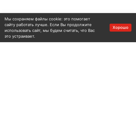
Мы сохраняем файлы cookie: это помогает
сайту работать лучше. Если Вы продолжите
Хорошо
использовать сайт, мы будем считать, что Вас
это устраивает.
2018-2026 © Elang — Продажа оборудования и запасных
частей
+7 (495) 660-35-63
Москва
+7 (999) 157-78-38
Набережные Челны